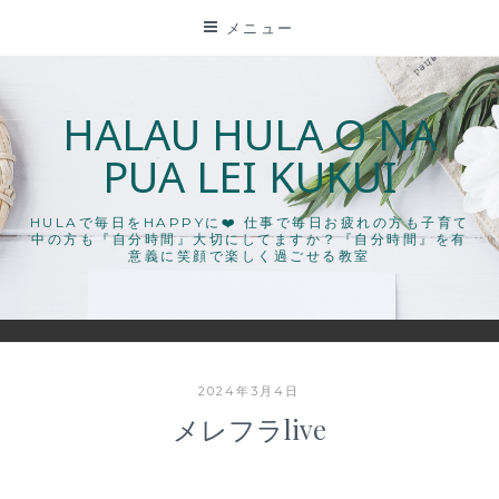
コ
メニュー
ン
テ
ン
HALAU HULA O NA
ツ
PUA LEI KUKUI
に
ス
キ
HULAで毎日をHAPPYに❤️ 仕事で毎日お疲れの方も子育て
中の方も『自分時間』大切にしてますか？『自分時間』を有
ッ
意義に笑顔で楽しく過ごせる教室
プ
2024年3月4日
メレフラlive