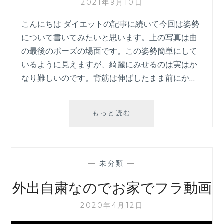
2021年9月10日
ス
開
こんにちは ダイエットの記事に続いて今回は姿勢
講
について書いてみたいと思います。上の写真は曲
し
の最後のポーズの場面です。この姿勢簡単にして
ま
いるように見えますが、綺麗にみせるのは実はか
す
なり難しいのです。背筋は伸ばしたまま前にか…
フ
もっと読む
ラ
と
姿
勢
—
未分類
—
外出自粛なのでお家でフラ動画
2020年4月12日