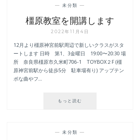
ス
—
未分類
—
ケ
ジ
橿原教室を開講します
ュ
ー
2022年11月4日
ル
更
12月より橿原神宮前駅周辺で新しいクラスがスタ
新
ートします 日時 第1、3金曜日 19:00〜20:30 場
し
所 奈良県橿原市久米町706-1 TOYBOX２F (橿
ま
原神宮前駅から徒歩5分 駐車場有り) アップテン
し
た
ポな曲やフ…
橿
もっと読む
原
教
室
を
—
未分類
—
開