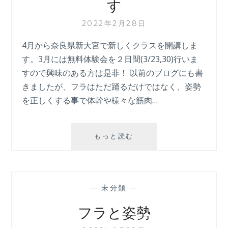
す
2022年2月28日
4月から奈良県新大宮で新しくクラスを開講しま
す。3月には無料体験会を２日間(3/23,30)行いま
すので興味のある方は是非！ 以前のブログにも書
きましたが、フラはただ踊るだけではなく、姿勢
を正しくする事で体幹や様々な筋肉…
奈
もっと読む
良
県
新
大
—
未分類
—
宮
に
フラと姿勢
ク
ラ