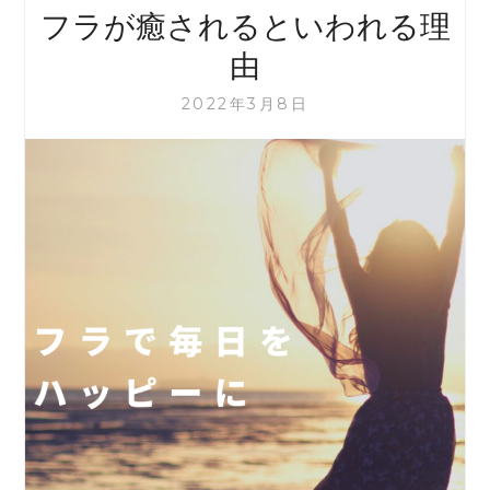
講
フラが癒されるといわれる理
し
ま
由
す
2022年3月8日