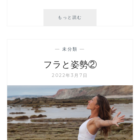
フ
もっと読む
ラ
が
癒
さ
—
未分類
—
れ
る
フラと姿勢②
と
い
2022年3月7日
わ
れ
る
理
由