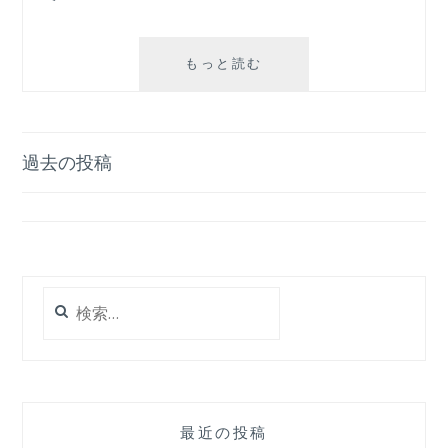
外
もっと読む
出
自
粛
な
投
過去の投稿
の
稿
で
お
ナ
家
で
ビ
フ
検
ゲ
ラ
索:
動
ー
画
シ
ョ
最近の投稿