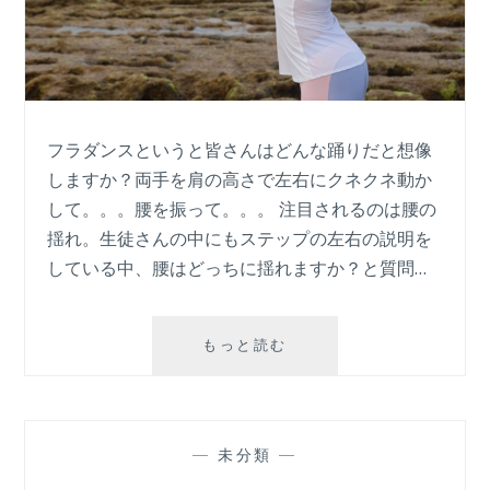
フラダンスというと皆さんはどんな踊りだと想像
しますか？両手を肩の高さで左右にクネクネ動か
して。。。腰を振って。。。 注目されるのは腰の
揺れ。生徒さんの中にもステップの左右の説明を
している中、腰はどっちに揺れますか？と質問…
フ
もっと読む
ラ
と
姿
勢
—
未分類
—
②