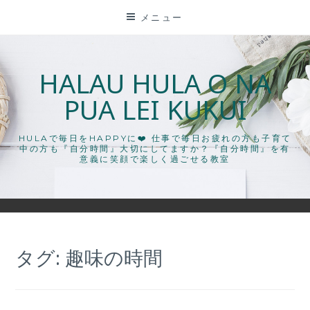
コ
メニュー
ン
テ
ン
HALAU HULA O NA
ツ
PUA LEI KUKUI
に
ス
キ
HULAで毎日をHAPPYに❤️ 仕事で毎日お疲れの方も子育て
中の方も『自分時間』大切にしてますか？『自分時間』を有
ッ
意義に笑顔で楽しく過ごせる教室
プ
タグ:
趣味の時間