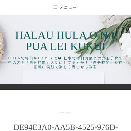
コ
メニュー
ン
テ
ン
HALAU HULA O NA
ツ
に
PUA LEI KUKUI
ス
キ
HULAで毎日をHAPPYに❤️ 仕事で毎日お疲れの方も子育て
中の方も『自分時間』大切にしてますか？『自分時間』を有
ッ
意義に笑顔で楽しく過ごせる教室
プ
— —
DE94E3A0-AA5B-4525-976D-