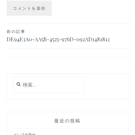
投
前の記事
DE94E3A0-AA5B-4525-976D-092AD1481812
稿
ナ
ビ
ゲ
検
ー
索:
シ
ョ
ン
最近の投稿
メレフラlive