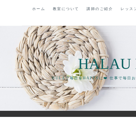
コ
ホーム
教室について
講師のご紹介
レッス
ン
テ
ン
ツ
に
ス
HALAU 
キ
ッ
プ
HULAで毎日をHAPPYに❤️ 仕事で