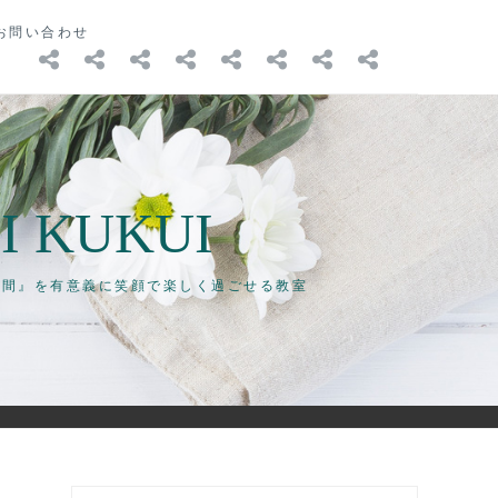
お問い合わせ
ホ
教
講
レ
ブ
ア
教
お
ー
室
師
ッ
ロ
ク
室
問
ム
に
の
ス
グ
セ
か
い
つ
ご
ン
ス
ら
合
い
紹
ス
の
わ
て
介
ケ
お
せ
ジ
知
I KUKUI
ュ
ら
ー
せ
分時間』を有意義に笑顔で楽しく過ごせる教室
ル